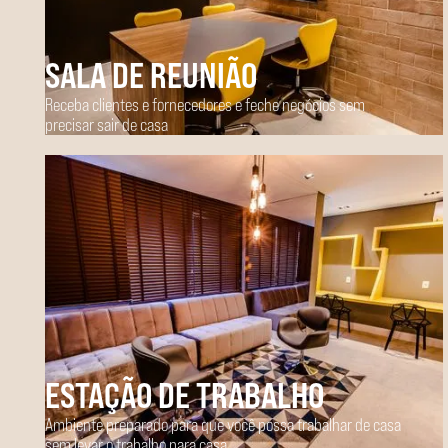
SALA DE REUNIÃO
Receba clientes e fornecedores e feche negócios sem
precisar sair de casa
ESTAÇÃO DE TRABALHO
Ambiente preparado para que você possa trabalhar de casa
sem levar o trabalho para casa