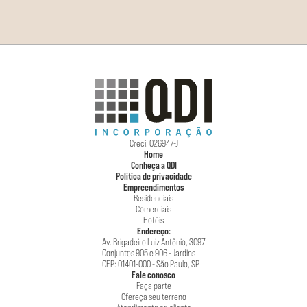
Creci: 026947-J
Home
Conheça a QDI
Política de privacidade
Empreendimentos
Residenciais
Comerciais
Hotéis
Endereço:
Av. Brigadeiro Luiz Antônio, 3097
Conjuntos 905 e 906 - Jardins
CEP: 01401-000 - São Paulo, SP
Fale conosco
Faça parte
Ofereça seu terreno